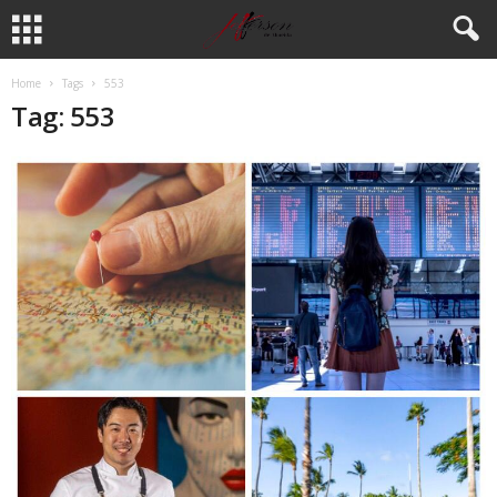
Home
Tags
553
Tag: 553