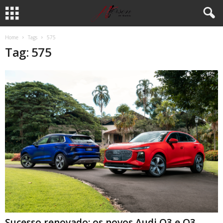
Home
Tags
575
Tag: 575
Sucesso renovado: os novos Audi Q3 e Q3