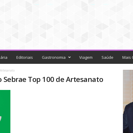
ária
Editoriais
Gastronomia
Viagem
Saúde
Mais 
 Artesanato
io Sebrae Top 100 de Artesanato