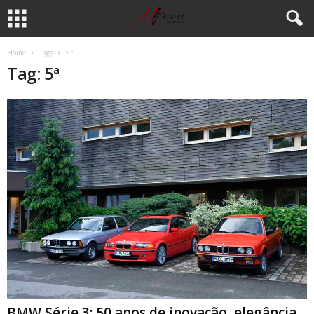
Home
Tags
5ª
Tag: 5ª
BMW Série 3: 50 anos de inovação, elegância