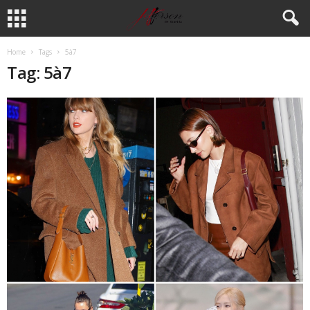
Home
Tags
5à7
Tag: 5à7