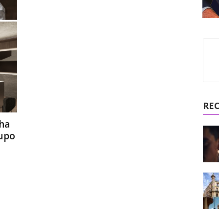
RE
ha
upo