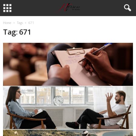
Home
Tags
671
Tag: 671