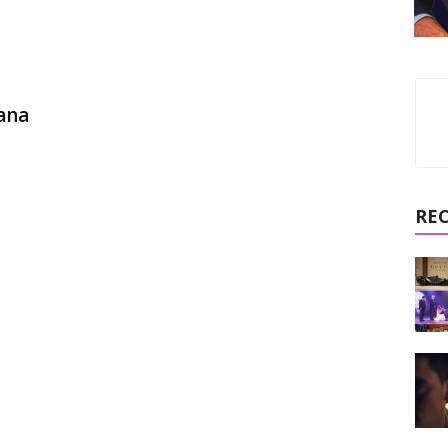
ana
RE