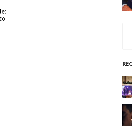
e:
to
RE