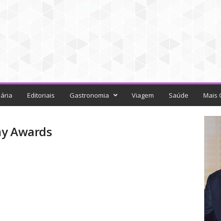
ária
Editoriais
Gastronomia
Viagem
Saúde
Mais 
my Awards