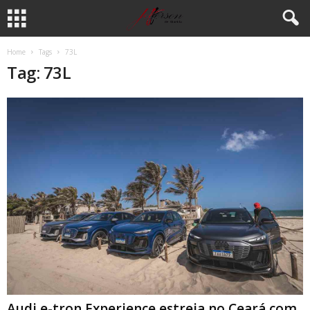
Home
Tags
73L
Tag: 73L
Audi e-tron Experience estreia no Ceará com