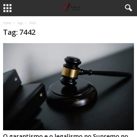
Home
Tags
7442
Tag: 7442
O garantismo e o legalismo no Supremo no