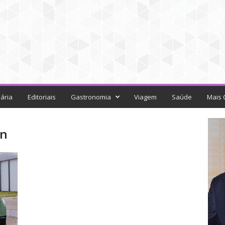
ária
Editoriais
Gastronomia
Viagem
Saúde
Mais 
on