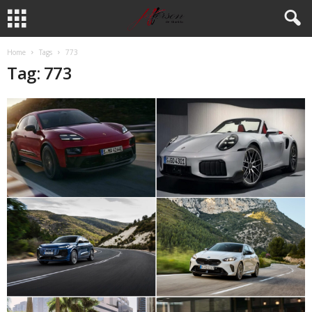
Home
Tags
773
Tag: 773