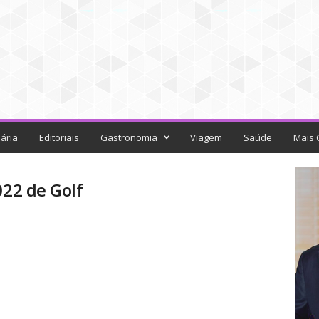
ária
Editoriais
Gastronomia
Viagem
Saúde
Mais 
022 de Golf