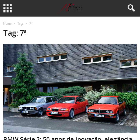
Home
Tags
7ª
Tag: 7ª
BMW Série 3: 50 anos de inovação, elegância