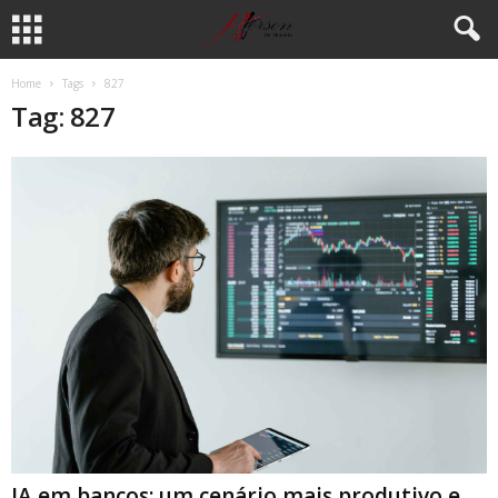
Home
Tags
827
Tag: 827
IA em bancos: um cenário mais produtivo e