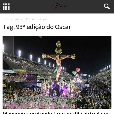
Home
Tags
93ª edição do Oscar
Tag: 93ª edição do Oscar
Mangueira pretende fazer desfile virtual em