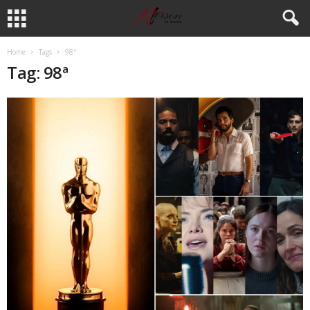
Home
Tags
98ª
Tag: 98ª