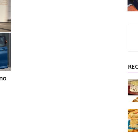
RE
no