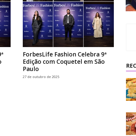
9ª
ForbesLife Fashion Celebra 9ª
o
Edição com Coquetel em São
RE
Paulo
27 de outubro de 2025