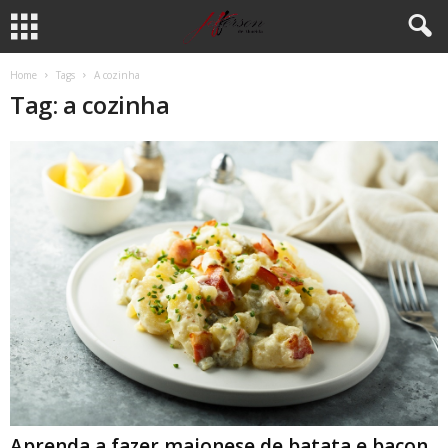
Home
Tags
A cozinha
Tag: a cozinha
Aprenda a fazer maionese de batata e bacon