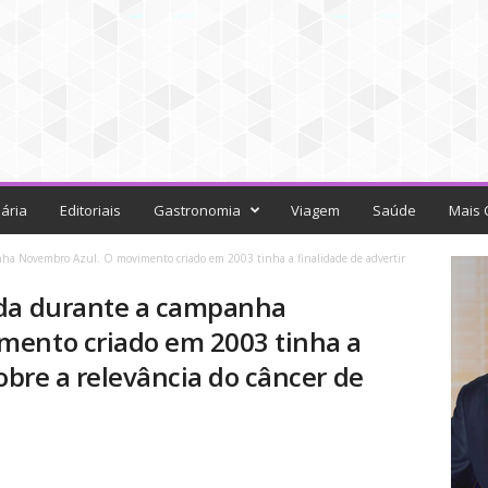
ária
Editoriais
Gastronomia
Viagem
Saúde
Mais 
ha Novembro Azul. O movimento criado em 2003 tinha a finalidade de advertir
ada durante a campanha
mento criado em 2003 tinha a
sobre a relevância do câncer de