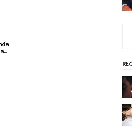
nda
...
RE