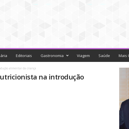
ária
Editoriais
Gastronomia
Viagem
Saúde
Mais 
odução alimentar da criança
utricionista na introdução