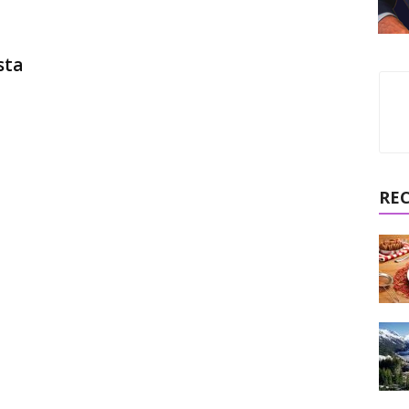
sta
RE