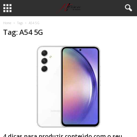
Home
Tags
A54 5G
Tag: A54 5G
4 dicas para produzir conteúdo com o seu