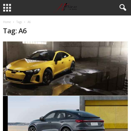
Home
Tags
A6
Tag: A6