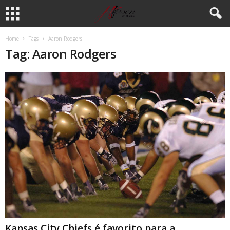
Home
Tags
Aaron Rodgers
Tag: Aaron Rodgers
Kansas City Chiefs é favorito para a