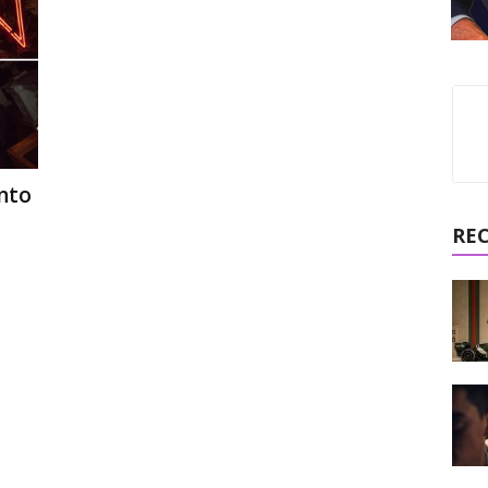
nto
RE