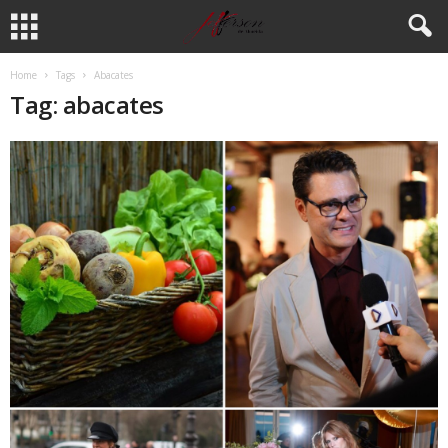
Home
Tags
Abacates
Tag: abacates