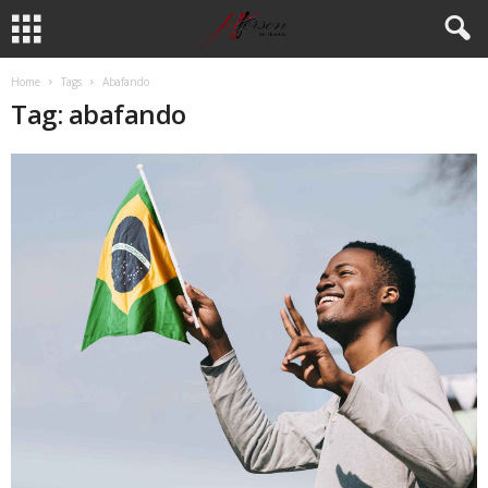
Home
Tags
Abafando
Tag: abafando