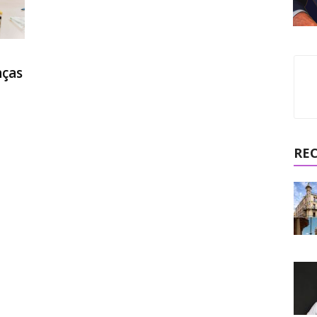
nças
RE