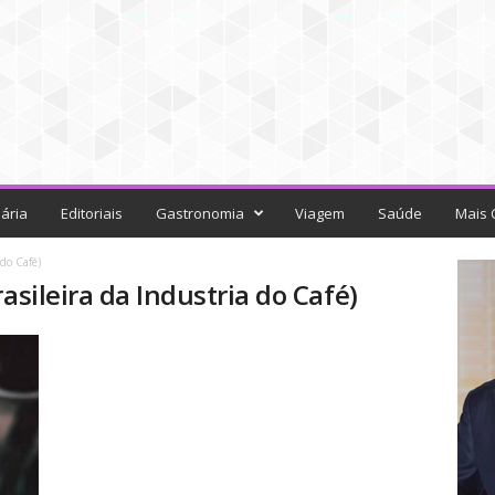
ária
Editoriais
Gastronomia
Viagem
Saúde
Mais 
 do Café)
asileira da Industria do Café)