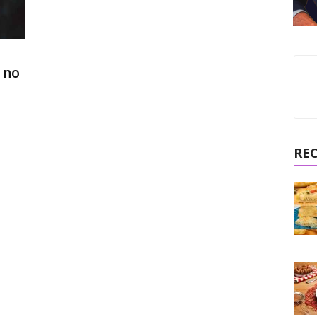
 no
RE