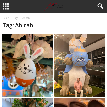
Home
Tags
Abicab
Tag: Abicab