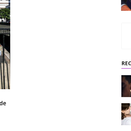
RE
 de