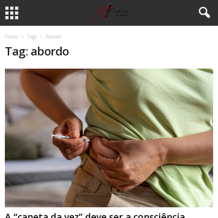
Home
Tags
Abordo
Tag: abordo
A “caneta da vez” deve ser a consciência