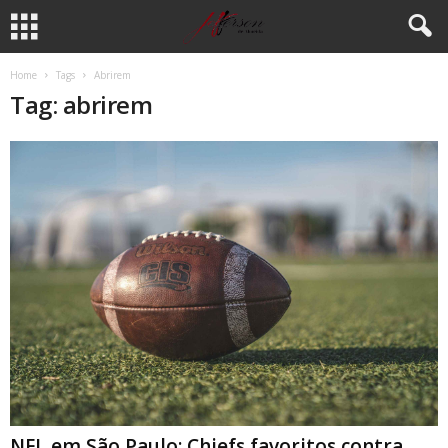
Home
Tags
Abrirem
Tag: abrirem
NFL em São Paulo: Chiefs favoritos contra