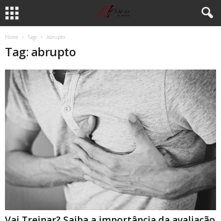
Home
Tags
Abrupto
Tag: abrupto
Vai Treinar? Saiba a importância da avaliação