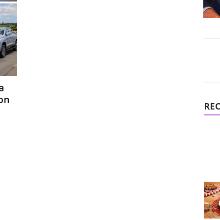
a
on
RE