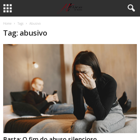
Home
Tags
Abusivo
Tag: abusivo
Basta: O fim do abuso silencioso