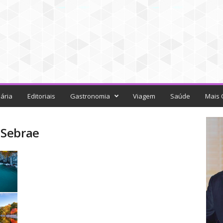
ária
Editoriais
Gastronomia
Viagem
Saúde
Mais 
 Sebrae