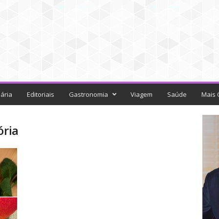
ária
Editoriais
Gastronomia
Viagem
Saúde
Mais 
ória