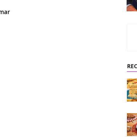
 mar
RE