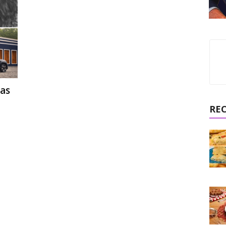
das
RE