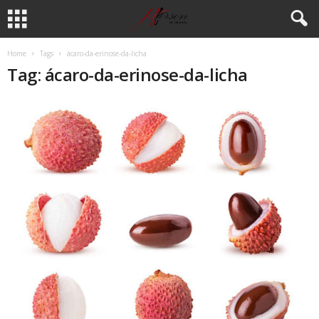
Home
Tags
ácaro-da-erinose-da-licha
Tag: ácaro-da-erinose-da-licha