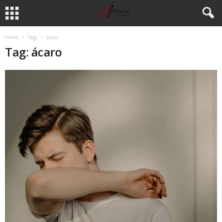
Home
Tags
ácaro
Tag: ácaro