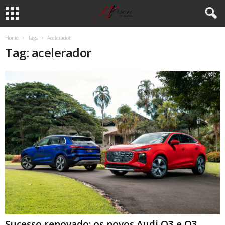
Home
Tags
Acelerador
Tag: acelerador
Sucesso renovado: os novos Audi Q3 e Q3