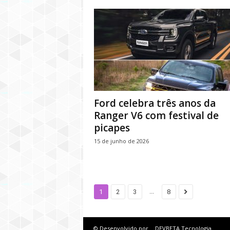
Ford celebra três anos da
Ranger V6 com festival de
picapes
15 de junho de 2026
...
1
2
3
8
© Desenvolvido por
DEVBETA Tecnologia