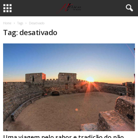
Home
Tags
Desativado
Tag: desativado
Uma viagem pelo sabor e tradição do pão