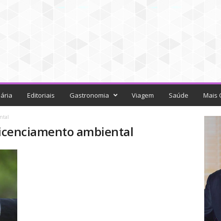
ária
Editoriais
Gastronomia
Viagem
Saúde
Mais 
ntal
 licenciamento ambiental