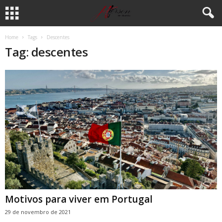
Home
Tags
Descentes
Tag: descentes
Motivos para viver em Portugal
29 de novembro de 2021