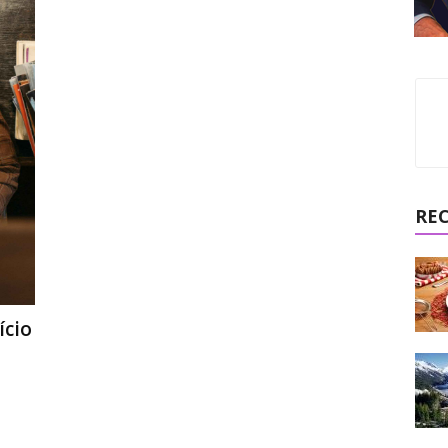
RE
ício